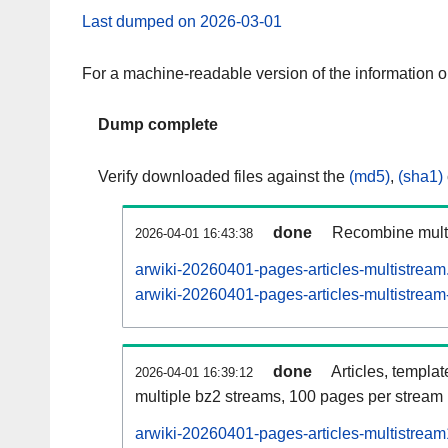
Last dumped on 2026-03-01
For a machine-readable version of the information 
Dump complete
Verify downloaded files against the
(md5)
,
(sha1)
done
Recombine multi
2026-04-01 16:43:38
arwiki-20260401-pages-articles-multistream
arwiki-20260401-pages-articles-multistream-
done
Articles, templa
2026-04-01 16:39:12
multiple bz2 streams, 100 pages per stream
arwiki-20260401-pages-articles-multistrea