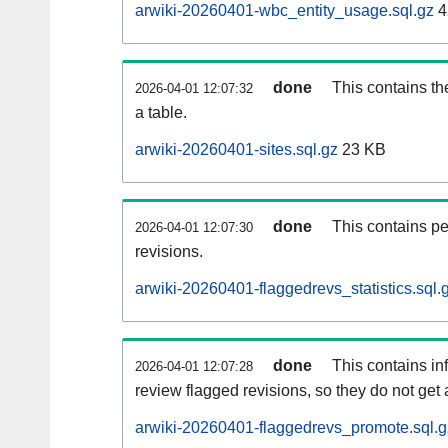
arwiki-20260401-wbc_entity_usage.sql.gz
4
done
This contains th
2026-04-01 12:07:32
a table.
arwiki-20260401-sites.sql.gz
23 KB
done
This contains pe
2026-04-01 12:07:30
revisions.
arwiki-20260401-flaggedrevs_statistics.sql.
done
This contains i
2026-04-01 12:07:28
review flagged revisions, so they do not ge
arwiki-20260401-flaggedrevs_promote.sql.g