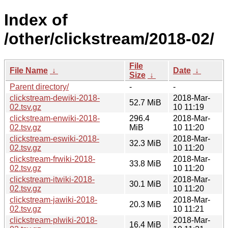
Index of
/other/clickstream/2018-02/
File
File Name
↓
Date
↓
Size
↓
Parent directory/
-
-
clickstream-dewiki-2018-
2018-Mar-
52.7 MiB
02.tsv.gz
10 11:19
clickstream-enwiki-2018-
296.4
2018-Mar-
02.tsv.gz
MiB
10 11:20
clickstream-eswiki-2018-
2018-Mar-
32.3 MiB
02.tsv.gz
10 11:20
clickstream-frwiki-2018-
2018-Mar-
33.8 MiB
02.tsv.gz
10 11:20
clickstream-itwiki-2018-
2018-Mar-
30.1 MiB
02.tsv.gz
10 11:20
clickstream-jawiki-2018-
2018-Mar-
20.3 MiB
02.tsv.gz
10 11:21
clickstream-plwiki-2018-
2018-Mar-
16.4 MiB