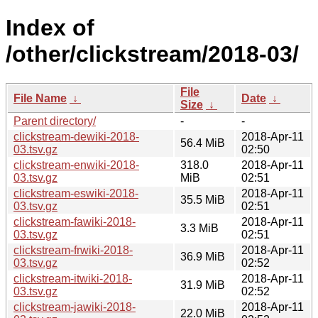
Index of
/other/clickstream/2018-03/
File
File Name
↓
Date
↓
Size
↓
Parent directory/
-
-
clickstream-dewiki-2018-
2018-Apr-11
56.4 MiB
03.tsv.gz
02:50
clickstream-enwiki-2018-
318.0
2018-Apr-11
03.tsv.gz
MiB
02:51
clickstream-eswiki-2018-
2018-Apr-11
35.5 MiB
03.tsv.gz
02:51
clickstream-fawiki-2018-
2018-Apr-11
3.3 MiB
03.tsv.gz
02:51
clickstream-frwiki-2018-
2018-Apr-11
36.9 MiB
03.tsv.gz
02:52
clickstream-itwiki-2018-
2018-Apr-11
31.9 MiB
03.tsv.gz
02:52
clickstream-jawiki-2018-
2018-Apr-11
22.0 MiB