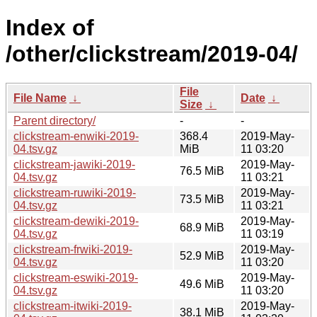
Index of
/other/clickstream/2019-04/
File
File Name
↓
Date
↓
Size
↓
Parent directory/
-
-
clickstream-enwiki-2019-
368.4
2019-May-
04.tsv.gz
MiB
11 03:20
clickstream-jawiki-2019-
2019-May-
76.5 MiB
04.tsv.gz
11 03:21
clickstream-ruwiki-2019-
2019-May-
73.5 MiB
04.tsv.gz
11 03:21
clickstream-dewiki-2019-
2019-May-
68.9 MiB
04.tsv.gz
11 03:19
clickstream-frwiki-2019-
2019-May-
52.9 MiB
04.tsv.gz
11 03:20
clickstream-eswiki-2019-
2019-May-
49.6 MiB
04.tsv.gz
11 03:20
clickstream-itwiki-2019-
2019-May-
38.1 MiB