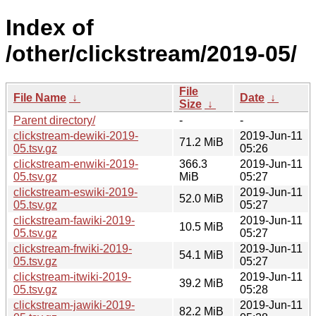
Index of
/other/clickstream/2019-05/
File
File Name
↓
Date
↓
Size
↓
Parent directory/
-
-
clickstream-dewiki-2019-
2019-Jun-11
71.2 MiB
05.tsv.gz
05:26
clickstream-enwiki-2019-
366.3
2019-Jun-11
05.tsv.gz
MiB
05:27
clickstream-eswiki-2019-
2019-Jun-11
52.0 MiB
05.tsv.gz
05:27
clickstream-fawiki-2019-
2019-Jun-11
10.5 MiB
05.tsv.gz
05:27
clickstream-frwiki-2019-
2019-Jun-11
54.1 MiB
05.tsv.gz
05:27
clickstream-itwiki-2019-
2019-Jun-11
39.2 MiB
05.tsv.gz
05:28
clickstream-jawiki-2019-
2019-Jun-11
82.2 MiB