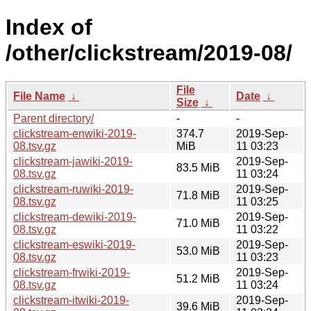
Index of
/other/clickstream/2019-08/
File
File Name
↓
Date
↓
Size
↓
Parent directory/
-
-
clickstream-enwiki-2019-
374.7
2019-Sep-
08.tsv.gz
MiB
11 03:23
clickstream-jawiki-2019-
2019-Sep-
83.5 MiB
08.tsv.gz
11 03:24
clickstream-ruwiki-2019-
2019-Sep-
71.8 MiB
08.tsv.gz
11 03:25
clickstream-dewiki-2019-
2019-Sep-
71.0 MiB
08.tsv.gz
11 03:22
clickstream-eswiki-2019-
2019-Sep-
53.0 MiB
08.tsv.gz
11 03:23
clickstream-frwiki-2019-
2019-Sep-
51.2 MiB
08.tsv.gz
11 03:24
clickstream-itwiki-2019-
2019-Sep-
39.6 MiB