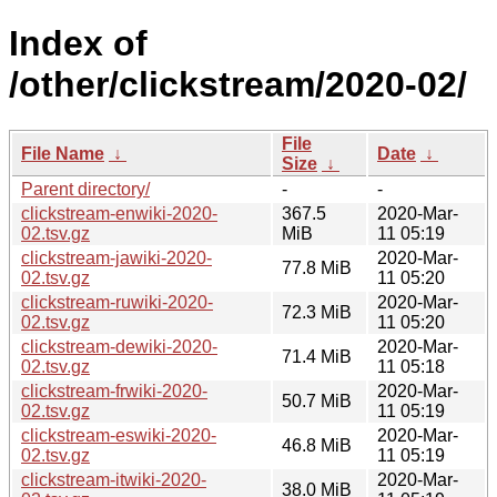
Index of
/other/clickstream/2020-02/
File
File Name
↓
Date
↓
Size
↓
Parent directory/
-
-
clickstream-enwiki-2020-
367.5
2020-Mar-
02.tsv.gz
MiB
11 05:19
clickstream-jawiki-2020-
2020-Mar-
77.8 MiB
02.tsv.gz
11 05:20
clickstream-ruwiki-2020-
2020-Mar-
72.3 MiB
02.tsv.gz
11 05:20
clickstream-dewiki-2020-
2020-Mar-
71.4 MiB
02.tsv.gz
11 05:18
clickstream-frwiki-2020-
2020-Mar-
50.7 MiB
02.tsv.gz
11 05:19
clickstream-eswiki-2020-
2020-Mar-
46.8 MiB
02.tsv.gz
11 05:19
clickstream-itwiki-2020-
2020-Mar-
38.0 MiB