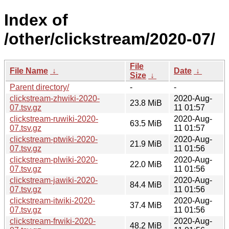
Index of
/other/clickstream/2020-07/
File
File Name
↓
Date
↓
Size
↓
Parent directory/
-
-
clickstream-zhwiki-2020-
2020-Aug-
23.8 MiB
07.tsv.gz
11 01:57
clickstream-ruwiki-2020-
2020-Aug-
63.5 MiB
07.tsv.gz
11 01:57
clickstream-ptwiki-2020-
2020-Aug-
21.9 MiB
07.tsv.gz
11 01:56
clickstream-plwiki-2020-
2020-Aug-
22.0 MiB
07.tsv.gz
11 01:56
clickstream-jawiki-2020-
2020-Aug-
84.4 MiB
07.tsv.gz
11 01:56
clickstream-itwiki-2020-
2020-Aug-
37.4 MiB
07.tsv.gz
11 01:56
clickstream-frwiki-2020-
2020-Aug-
48.2 MiB