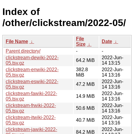
Index of
/other/clickstream/2022-05/
File
File Name
↓
Date
↓
Size
↓
Parent directory/
-
-
clickstream-dewiki-2022-
2022-Jun-
64.2 MiB
05.tsv.gz
14 13:15
clickstream-enwiki-2022-
382.8
2022-Jun-
05.tsv.gz
MiB
14 13:16
clickstream-eswiki-2022-
2022-Jun-
47.2 MiB
05.tsv.gz
14 13:16
clickstream-fawiki-2022-
2022-Jun-
14.9 MiB
05.tsv.gz
14 13:16
clickstream-frwiki-2022-
2022-Jun-
50.6 MiB
05.tsv.gz
14 13:16
clickstream-itwiki-2022-
2022-Jun-
40.7 MiB
05.tsv.gz
14 13:16
clickstream-jawiki-2022-
2022-Jun-
84.2 MiB