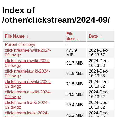
Index of
/other/clickstream/2024-09/
File
File Name
↓
Date
↓
Size
↓
Parent directory/
-
-
clickstream-enwiki-2024-
473.9
2024-Dec-
09.tsv.gz
MiB
16 13:57
clickstream-ruwiki-2024-
2024-Dec-
91.7 MiB
09.tsv.gz
16 13:53
clickstream-jawiki-2024-
2024-Dec-
91.9 MiB
09.tsv.gz
16 13:53
clickstream-dewiki-2024-
2024-Dec-
71.5 MiB
09.tsv.gz
16 13:52
clickstream-eswiki-2024-
2024-Dec-
54.5 MiB
09.tsv.gz
16 13:52
clickstream-frwiki-2024-
2024-Dec-
55.4 MiB
09.tsv.gz
16 13:52
clickstream-itwiki-2024-
2024-Dec-
45.2 MiB