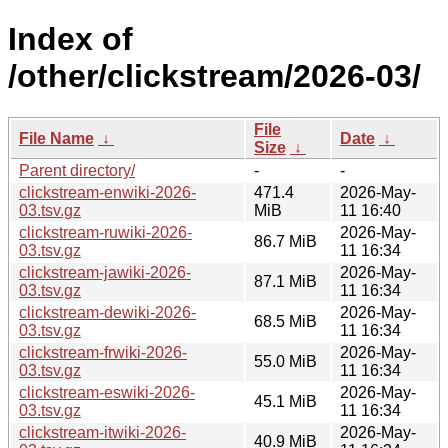
Index of
/other/clickstream/2026-03/
File
File Name
↓
Date
↓
Size
↓
Parent directory/
-
-
clickstream-enwiki-2026-
471.4
2026-May-
03.tsv.gz
MiB
11 16:40
clickstream-ruwiki-2026-
2026-May-
86.7 MiB
03.tsv.gz
11 16:34
clickstream-jawiki-2026-
2026-May-
87.1 MiB
03.tsv.gz
11 16:34
clickstream-dewiki-2026-
2026-May-
68.5 MiB
03.tsv.gz
11 16:34
clickstream-frwiki-2026-
2026-May-
55.0 MiB
03.tsv.gz
11 16:34
clickstream-eswiki-2026-
2026-May-
45.1 MiB
03.tsv.gz
11 16:34
clickstream-itwiki-2026-
2026-May-
40.9 MiB