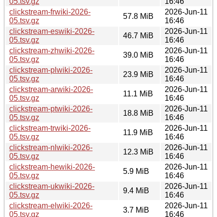
05.tsv.gz
16:46
clickstream-frwiki-2026-
2026-Jun-11
57.8 MiB
05.tsv.gz
16:46
clickstream-eswiki-2026-
2026-Jun-11
46.7 MiB
05.tsv.gz
16:46
clickstream-zhwiki-2026-
2026-Jun-11
39.0 MiB
05.tsv.gz
16:46
clickstream-plwiki-2026-
2026-Jun-11
23.9 MiB
05.tsv.gz
16:46
clickstream-arwiki-2026-
2026-Jun-11
11.1 MiB
05.tsv.gz
16:46
clickstream-ptwiki-2026-
2026-Jun-11
18.8 MiB
05.tsv.gz
16:46
clickstream-trwiki-2026-
2026-Jun-11
11.9 MiB
05.tsv.gz
16:46
clickstream-nlwiki-2026-
2026-Jun-11
12.3 MiB
05.tsv.gz
16:46
clickstream-hewiki-2026-
2026-Jun-11
5.9 MiB
05.tsv.gz
16:46
clickstream-ukwiki-2026-
2026-Jun-11
9.4 MiB
05.tsv.gz
16:46
clickstream-elwiki-2026-
2026-Jun-11
3.7 MiB
05.tsv.gz
16:46