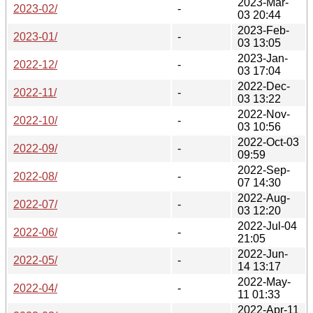
2023-Mar-
2023-02/
-
03 20:44
2023-Feb-
2023-01/
-
03 13:05
2023-Jan-
2022-12/
-
03 17:04
2022-Dec-
2022-11/
-
03 13:22
2022-Nov-
2022-10/
-
03 10:56
2022-Oct-03
2022-09/
-
09:59
2022-Sep-
2022-08/
-
07 14:30
2022-Aug-
2022-07/
-
03 12:20
2022-Jul-04
2022-06/
-
21:05
2022-Jun-
2022-05/
-
14 13:17
2022-May-
2022-04/
-
11 01:33
2022-Apr-11