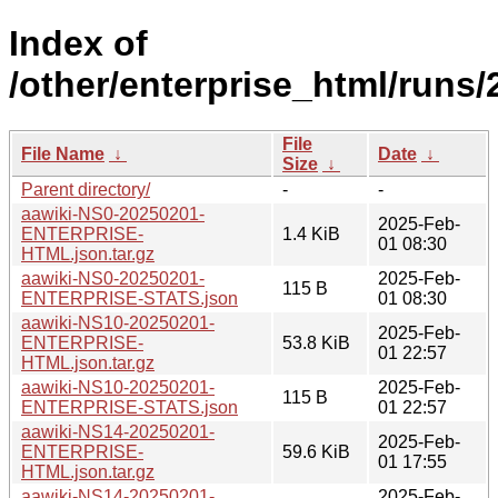
Index of
/other/enterprise_html/runs
File
File Name
↓
Date
↓
Size
↓
Parent directory/
-
-
aawiki-NS0-20250201-
2025-Feb-
ENTERPRISE-
1.4 KiB
01 08:30
HTML.json.tar.gz
aawiki-NS0-20250201-
2025-Feb-
115 B
ENTERPRISE-STATS.json
01 08:30
aawiki-NS10-20250201-
2025-Feb-
ENTERPRISE-
53.8 KiB
01 22:57
HTML.json.tar.gz
aawiki-NS10-20250201-
2025-Feb-
115 B
ENTERPRISE-STATS.json
01 22:57
aawiki-NS14-20250201-
2025-Feb-
ENTERPRISE-
59.6 KiB
01 17:55
HTML.json.tar.gz
aawiki-NS14-20250201-
2025-Feb-