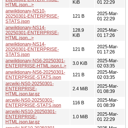
KiB
01 22:29
HTML.json...>
anwiktionary-NS10-
2025-Mar-
20250301-ENTERPRISE-
121 B
01 22:29
STATS.json
anwiktionary-NS14-
128.9
2025-Mar-
20250301-ENTERPRISE-
KiB
01 17:26
HTML.json...>
anwiktionary-NS14-
2025-Mar-
20250301-ENTERPRISE-
121 B
01 17:26
STATS.json
anwiktionary-NS6-20250301-
2025-Mar-
3.0 KiB
ENTERPRISE-HTML.json.t..>
02 03:35
anwiktionary-NS6-20250301-
2025-Mar-
121 B
ENTERPRISE-STATS.json
02 03:35
arcwiki-NS0-20250301-
2025-Mar-
ENTERPRISE-
2.4 MiB
01 08:39
HTML.json.tar.gz
arcwiki-NS0-20250301-
2025-Mar-
116 B
ENTERPRISE-STATS.json
01 08:39
arcwiki-NS10-20250301-
2025-Mar-
ENTERPRISE-
1.0 MiB
01 22:29
HTML.json.tar.gz