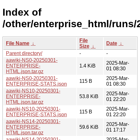
Index of
/other/enterprise_html/runs
File
File Name
↓
Date
↓
Size
↓
Parent directory/
-
-
aawiki-NS0-20250301-
2025-Mar-
ENTERPRISE-
1.4 KiB
01 08:30
HTML.json.tar.gz
aawiki-NS0-20250301-
2025-Mar-
115 B
ENTERPRISE-STATS.json
01 08:30
aawiki-NS10-20250301-
2025-Mar-
ENTERPRISE-
53.8 KiB
01 22:20
HTML.json.tar.gz
aawiki-NS10-20250301-
2025-Mar-
115 B
ENTERPRISE-STATS.json
01 22:20
aawiki-NS14-20250301-
2025-Mar-
ENTERPRISE-
59.6 KiB
01 17:17
HTML.json.tar.gz
aawiki-NS14-20250301-
2025-Mar-