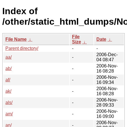
Index of
/other/static_html_dumps/N
File
File Name
↓
Date
↓
Size
↓
Parent directory/
-
-
2006-Dec-
aa/
-
04 08:47
2006-Nov-
ab/
-
16 08:28
2006-Nov-
af/
-
16 09:34
2006-Nov-
ak/
-
16 08:28
2006-Nov-
als/
-
28 09:33
2006-Nov-
am/
-
16 09:00
2006-Nov-
an/
-