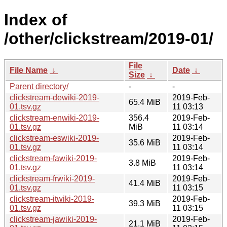
Index of
/other/clickstream/2019-01/
File
File Name
↓
Date
↓
Size
↓
Parent directory/
-
-
clickstream-dewiki-2019-
2019-Feb-
65.4 MiB
01.tsv.gz
11 03:13
clickstream-enwiki-2019-
356.4
2019-Feb-
01.tsv.gz
MiB
11 03:14
clickstream-eswiki-2019-
2019-Feb-
35.6 MiB
01.tsv.gz
11 03:14
clickstream-fawiki-2019-
2019-Feb-
3.8 MiB
01.tsv.gz
11 03:14
clickstream-frwiki-2019-
2019-Feb-
41.4 MiB
01.tsv.gz
11 03:15
clickstream-itwiki-2019-
2019-Feb-
39.3 MiB
01.tsv.gz
11 03:15
clickstream-jawiki-2019-
2019-Feb-
21.1 MiB