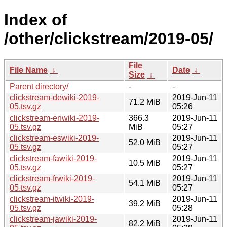
Index of
/other/clickstream/2019-05/
File
File Name
↓
Date
↓
Size
↓
Parent directory/
-
-
clickstream-dewiki-2019-
2019-Jun-11
71.2 MiB
05.tsv.gz
05:26
clickstream-enwiki-2019-
366.3
2019-Jun-11
05.tsv.gz
MiB
05:27
clickstream-eswiki-2019-
2019-Jun-11
52.0 MiB
05.tsv.gz
05:27
clickstream-fawiki-2019-
2019-Jun-11
10.5 MiB
05.tsv.gz
05:27
clickstream-frwiki-2019-
2019-Jun-11
54.1 MiB
05.tsv.gz
05:27
clickstream-itwiki-2019-
2019-Jun-11
39.2 MiB
05.tsv.gz
05:28
clickstream-jawiki-2019-
2019-Jun-11
82.2 MiB