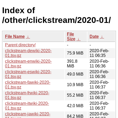
Index of
/other/clickstream/2020-01/
File
File Name
↓
Date
↓
Size
↓
Parent directory/
-
-
clickstream-dewiki-2020-
2020-Feb-
75.9 MiB
01.tsv.gz
11 06:35
clickstream-enwiki-2020-
391.8
2020-Feb-
01.tsv.gz
MiB
11 06:36
clickstream-eswiki-2020-
2020-Feb-
49.0 MiB
01.tsv.gz
11 06:36
clickstream-fawiki-2020-
2020-Feb-
10.9 MiB
01.tsv.gz
11 06:37
clickstream-frwiki-2020-
2020-Feb-
55.2 MiB
01.tsv.gz
11 06:37
clickstream-itwiki-2020-
2020-Feb-
42.0 MiB
01.tsv.gz
11 06:37
clickstream-jawiki-2020-
2020-Feb-
84.2 MiB