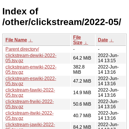
Index of
/other/clickstream/2022-05/
File
File Name
↓
Date
↓
Size
↓
Parent directory/
-
-
clickstream-dewiki-2022-
2022-Jun-
64.2 MiB
05.tsv.gz
14 13:15
clickstream-enwiki-2022-
382.8
2022-Jun-
05.tsv.gz
MiB
14 13:16
clickstream-eswiki-2022-
2022-Jun-
47.2 MiB
05.tsv.gz
14 13:16
clickstream-fawiki-2022-
2022-Jun-
14.9 MiB
05.tsv.gz
14 13:16
clickstream-frwiki-2022-
2022-Jun-
50.6 MiB
05.tsv.gz
14 13:16
clickstream-itwiki-2022-
2022-Jun-
40.7 MiB
05.tsv.gz
14 13:16
clickstream-jawiki-2022-
2022-Jun-
84.2 MiB